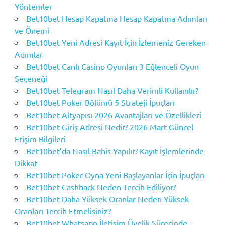
Yöntemler
Bet10bet Hesap Kapatma Hesap Kapatma Adımları
ve Önemi
Bet10bet Yeni Adresi Kayıt İçin İzlemeniz Gereken
Adımlar
Bet10bet Canlı Casino Oyunları 3 Eğlenceli Oyun
Seçeneği
Bet10bet Telegram Nasıl Daha Verimli Kullanılır?
Bet10bet Poker Bölümü 5 Strateji İpuçları
Bet10bet Altyapısı 2026 Avantajları ve Özellikleri
Bet10bet Giriş Adresi Nedir? 2026 Mart Güncel
Erişim Bilgileri
Bet10bet’da Nasıl Bahis Yapılır? Kayıt İşlemlerinde
Dikkat
Bet10bet Poker Oyna Yeni Başlayanlar İçin İpuçları
Bet10bet Cashback Neden Tercih Ediliyor?
Bet10bet Daha Yüksek Oranlar Neden Yüksek
Oranları Tercih Etmelisiniz?
Bet10bet Whatsapp İletişim Üyelik Sürecinde