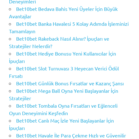
Deneyimleri
Bet10bet Bedava Bahis Yeni Üyeler İçin Büyük
Avantajlar
Bet10bet Banka Havalesi 5 Kolay Adımda İşleminizi
Tamamlayın
Bet10bet Rakeback Nasıl Alınır? İpuçları ve
Stratejiler Nelerdir?
Bet10bet Hediye Bonusu Yeni Kullanıcılar İçin
İpuçları
Bet10bet Slot Turnuvası 3 Heyecan Verici Ödül
Fırsatı
Bet10bet Günlük Bonus Fırsatlar ve Kazanç Şansı
Bet10bet Mega Ball Oyna Yeni Başlayanlar İçin
Stratejiler
Bet10bet Tombala Oyna Fırsatları ve Eğlenceli
Oyun Deneyimini Keşfedin
Bet10bet Canlı Maç İzle Yeni Başlayanlar İçin
İpuçları
Bet10bet Havale İle Para Çekme Hızlı ve Güvenilir