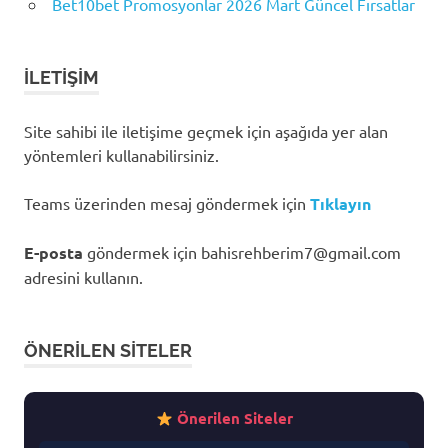
Bet10bet Promosyonlar 2026 Mart Güncel Fırsatlar
İLETIŞIM
Site sahibi ile iletişime geçmek için aşağıda yer alan
yöntemleri kullanabilirsiniz.
Teams üzerinden mesaj göndermek için
Tıklayın
E-posta
göndermek için
bahisrehberim7@gmail.com
adresini kullanın.
ÖNERILEN SITELER
Önerilen Siteler