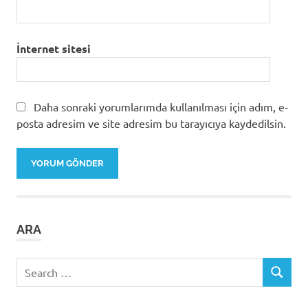
İnternet sitesi
Daha sonraki yorumlarımda kullanılması için adım, e-
posta adresim ve site adresim bu tarayıcıya kaydedilsin.
ARA
Search
SEARCH
for: