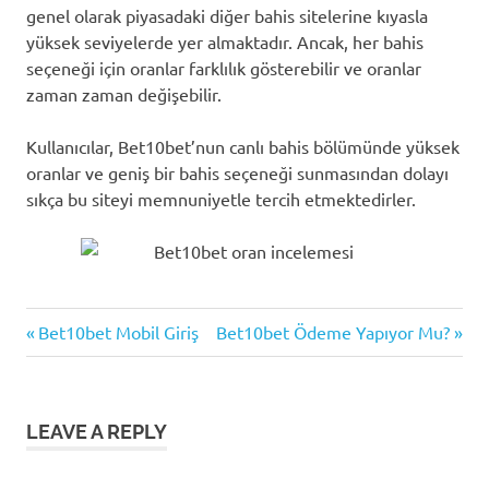
genel olarak piyasadaki diğer bahis sitelerine kıyasla
yüksek seviyelerde yer almaktadır. Ancak, her bahis
seçeneği için oranlar farklılık gösterebilir ve oranlar
zaman zaman değişebilir.
Kullanıcılar, Bet10bet’nun canlı bahis bölümünde yüksek
oranlar ve geniş bir bahis seçeneği sunmasından dolayı
sıkça bu siteyi memnuniyetle tercih etmektedirler.
Previous
Next
Yazı
Bet10bet Mobil Giriş
Bet10bet Ödeme Yapıyor Mu?
Post:
Post:
gezinmesi
LEAVE A REPLY