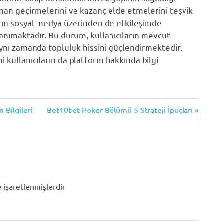
aman geçirmelerini ve kazanç elde etmelerini teşvik
rın sosyal medya üzerinden de etkileşimde
anımaktadır. Bu durum, kullanıcıların mevcut
aynı zamanda topluluk hissini güçlendirmektedir.
ni kullanıcıların da platform hakkında bilgi
Next
 Bilgileri
Bet10bet Poker Bölümü 5 Strateji İpuçları
Post:
e işaretlenmişlerdir