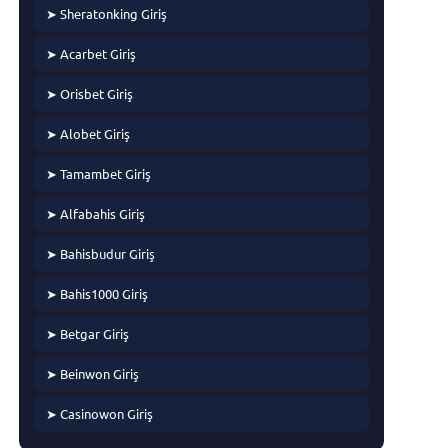
➤ Sheratonking Giriş
➤ Acarbet Giriş
➤ Orisbet Giriş
➤ Alobet Giriş
➤ Tamambet Giriş
➤ Alfabahis Giriş
➤ Bahisbudur Giriş
➤ Bahis1000 Giriş
➤ Betgar Giriş
➤ Beinwon Giriş
➤ Casinowon Giriş