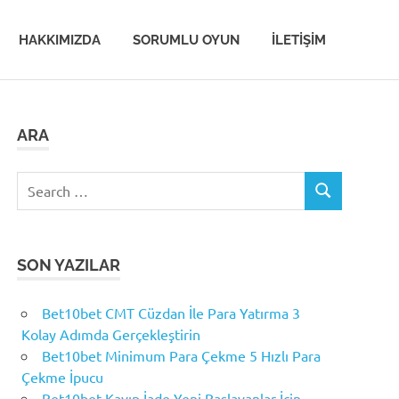
HAKKIMIZDA
SORUMLU OYUN
İLETIŞIM
ARA
Search
SEARCH
for:
SON YAZILAR
Bet10bet CMT Cüzdan İle Para Yatırma 3
Kolay Adımda Gerçekleştirin
Bet10bet Minimum Para Çekme 5 Hızlı Para
Çekme İpucu
Bet10bet Kayıp İade Yeni Başlayanlar İçin