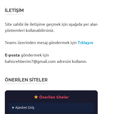
İLETIŞIM
Site sahibi ile iletişime geçmek için aşağıda yer alan
yöntemleri kullanabilirsiniz.
Teams üzerinden mesaj göndermek için
Tıklayın
E-posta
göndermek için
bahisrehberim7@gmail.com
adresini kullanın.
ÖNERILEN SITELER
Önerilen Siteler
➤ Ajaxbet Giriş