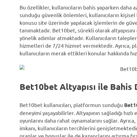
Bu özellikler, kullanıcıların bahis yaparken daha 
sunduğu güvenlik önlemleri, kullanıcıların kişisel 
konusu site üzerinde yapılacak işlemlerin de güve
tanımaktadır. Bet10bet, sürekli olarak altyapısını
yönelik adımlar atmaktadır. Kullanıcıların talepler
hizmetleri de 7/24 hizmet vermektedir. Ayrıca, p
kullanıcıların merak ettikleri konular hakkında hız
Bet10bet Altyapısı ile Bahis
Bet10bet kullanıcıları, platformun sunduğu
Bet10
deneyimi yaşayabilirler. Altyapının sağladığı hızlı 
oyunlarını daha rahat oynamalarını sağlar. Ayrıca,
imkanı, kullanıcıların tercihlerini genişletmekted
oranlar ve bonuslar ile de kazançlarını artırma fır