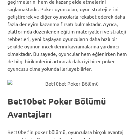
geçirmelerini hem de kazanç elde etmelerini
sağlamaktadır. Poker oyuncuları, oyun stratejilerini
geliştirerek ve diğer oyuncularla rekabet ederek daha
fazla deneyim kazanma fırsatı bulmaktadır. Ayrıca,
platformda düzenlenen eğitim materyalleri ve strateji
rehberleri, yeni başlayan oyuncuların daha hızlı bir
şekilde oyunun inceliklerini kavramalarına yardımcı
olmaktadır. Bu sayede, oyuncular hem eğlenirken hem
de bilgi birikimlerini artırarak daha iyi birer poker
oyuncusu olma yolunda ilerleyebilirler.
Bet10bet Poker Bölümü
Avantajları
Bet10bet’in poker bölümü, oyunculara birçok avantaj