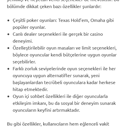
bölümde dikkat çeken bazı özellikler şunlardır:
Çeşitli poker oyunları: Texas Hold’em, Omaha gibi
popüler oyunlar.
Canlı dealer seçenekleri ile gerçek bir casino
deneyimi.
Özelleştirilebilir oyun masaları ve limit seçenekleri,
böylece oyuncular kendi bütçelerine uygun oyunlar
seçebilirler.
Farklı zorluk seviyelerinde oyun seçenekleri ile her
oyuncuya uygun alternatifler sunarak, yeni
başlayanlardan tecrübeli oyunculara kadar herkese
hitap etmektedir.
Oyun içi sohbet özellikleri ile diğer oyuncularla
etkileşim imkanı, bu da sosyal bir deneyim sunarak
oyuncuların keyfini artırmaktadır.
Bu gibi özellikler, kullanıcıların hem eğlenceli vakit