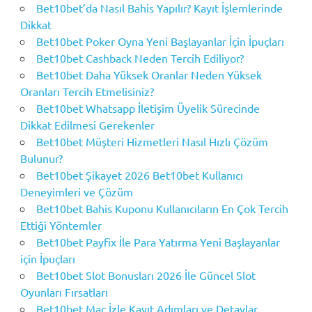
Bet10bet’da Nasıl Bahis Yapılır? Kayıt İşlemlerinde
Dikkat
Bet10bet Poker Oyna Yeni Başlayanlar İçin İpuçları
Bet10bet Cashback Neden Tercih Ediliyor?
Bet10bet Daha Yüksek Oranlar Neden Yüksek
Oranları Tercih Etmelisiniz?
Bet10bet Whatsapp İletişim Üyelik Sürecinde
Dikkat Edilmesi Gerekenler
Bet10bet Müşteri Hizmetleri Nasıl Hızlı Çözüm
Bulunur?
Bet10bet Şikayet 2026 Bet10bet Kullanıcı
Deneyimleri ve Çözüm
Bet10bet Bahis Kuponu Kullanıcıların En Çok Tercih
Ettiği Yöntemler
Bet10bet Payfix İle Para Yatırma Yeni Başlayanlar
için İpuçları
Bet10bet Slot Bonusları 2026 İle Güncel Slot
Oyunları Fırsatları
Bet10bet Maç İzle Kayıt Adımları ve Detaylar