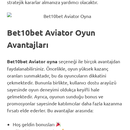
stratejik kararlar almanıza yardımcı olacaktır.
Bet10bet Aviator Oyun
Avantajları
Bet10bet Aviator oyna
seçeneği ile birçok avantajdan
faydalanabilirsiniz. Öncelikle, oyun yüksek kazanç
oranları sunmaktadır, bu da oyuncuların dikkatini
çekmektedir. Bununla birlikte, kullanıcı dostu arayüzü
sayesinde oyun deneyimi oldukça keyifli hale
gelmektedir. Ayrıca, oyunun sunduğu bonus ve
promosyonlar sayesinde katılımcılar daha fazla kazanma
fırsatı elde ederler. Bu avantajlar arasında:
Hoş geldin bonusları