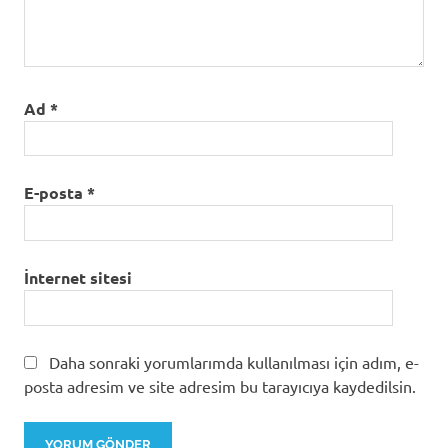
Ad
*
E-posta
*
İnternet sitesi
Daha sonraki yorumlarımda kullanılması için adım, e-
posta adresim ve site adresim bu tarayıcıya kaydedilsin.