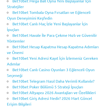
Bet10bet Mega Ball Oyna Yeni Başlayanlar İçin
Stratejiler
Bet10bet Tombala Oyna Fırsatları ve Eğlenceli
Oyun Deneyimini Keşfedin
Bet10bet Canlı Maç İzle Yeni Başlayanlar İçin
İpuçları
Bet10bet Havale İle Para Çekme Hızlı ve Güvenilir
Yöntemler
Bet10bet Hesap Kapatma Hesap Kapatma Adımları
ve Önemi
Bet10bet Yeni Adresi Kayıt İçin İzlemeniz Gereken
Adımlar
Bet10bet Canlı Casino Oyunları 3 Eğlenceli Oyun
Seçeneği
Bet10bet Telegram Nasıl Daha Verimli Kullanılır?
Bet10bet Poker Bölümü 5 Strateji İpuçları
Bet10bet Altyapısı 2026 Avantajları ve Özellikleri
Bet10bet Giriş Adresi Nedir? 2026 Mart Güncel
Erişim Bilgileri