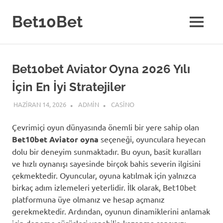
Skip
to
Bet10Bet
MENU
content
Bet10bet Aviator Oyna 2026 Yılı
İçin En İyi Stratejiler
HAZIRAN 14, 2026
ADMIN
CASINO
Çevrimiçi oyun dünyasında önemli bir yere sahip olan
Bet10bet Aviator oyna
seçeneği, oyunculara heyecan
dolu bir deneyim sunmaktadır. Bu oyun, basit kuralları
ve hızlı oynanışı sayesinde birçok bahis severin ilgisini
çekmektedir. Oyuncular, oyuna katılmak için yalnızca
birkaç adım izlemeleri yeterlidir. İlk olarak, Bet10bet
platformuna üye olmanız ve hesap açmanız
gerekmektedir. Ardından, oyunun dinamiklerini anlamak
için deneme sürüşleri yapabilir, kazanma şansınızı