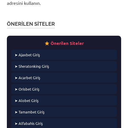
adresini kullanın.
ÖNERILEN SITELER
Önerilen Siteler
➤ Ajaxbet Giriş
➤ Sheratonking Giriş
➤ Acarbet Giriş
➤ Orisbet Giriş
➤ Alobet Giriş
➤ Tamambet Giriş
➤ Alfabahis Giriş