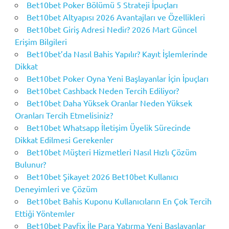
Bet10bet Poker Bölümü 5 Strateji İpuçları
Bet10bet Altyapısı 2026 Avantajları ve Özellikleri
Bet10bet Giriş Adresi Nedir? 2026 Mart Güncel
Erişim Bilgileri
Bet10bet’da Nasıl Bahis Yapılır? Kayıt İşlemlerinde
Dikkat
Bet10bet Poker Oyna Yeni Başlayanlar İçin İpuçları
Bet10bet Cashback Neden Tercih Ediliyor?
Bet10bet Daha Yüksek Oranlar Neden Yüksek
Oranları Tercih Etmelisiniz?
Bet10bet Whatsapp İletişim Üyelik Sürecinde
Dikkat Edilmesi Gerekenler
Bet10bet Müşteri Hizmetleri Nasıl Hızlı Çözüm
Bulunur?
Bet10bet Şikayet 2026 Bet10bet Kullanıcı
Deneyimleri ve Çözüm
Bet10bet Bahis Kuponu Kullanıcıların En Çok Tercih
Ettiği Yöntemler
Bet10bet Payfix İle Para Yatırma Yeni Başlayanlar