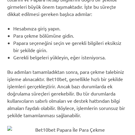
girmeleri büyük önem taşımaktadır. İşte bu süreçte
dikkat edilmesi gereken başlıca adımlar:
Hesabınıza giriş yapın.
Para çekme bölümüne gidin.
Papara seçeneğini seçin ve gerekli bilgileri eksiksiz
bir şekilde girin.
Gerekli belgeleri yükleyin, eğer isteniyorsa.
Bu adımları tamamladıktan sonra, para çekme talebiniz
işleme alınacaktır. Bet10bet, genellikle hızlı bir şekilde
işlemleri gerçekleştirir. Ancak bazı durumlarda ek
doğrulama süreçleri gerekebilir. Bu tür durumlarda
kullanıcıların sabırlı olmaları ve destek hattından bilgi
almaları faydalı olabilir. Böylece, işlemlerin sorunsuz bir
şekilde tamamlanması sağlanabilir.