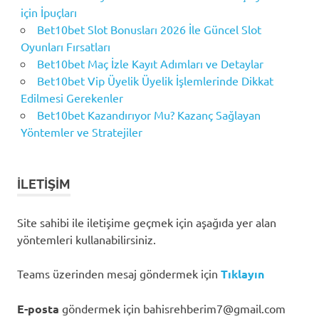
için İpuçları
Bet10bet Slot Bonusları 2026 İle Güncel Slot
Oyunları Fırsatları
Bet10bet Maç İzle Kayıt Adımları ve Detaylar
Bet10bet Vip Üyelik Üyelik İşlemlerinde Dikkat
Edilmesi Gerekenler
Bet10bet Kazandırıyor Mu? Kazanç Sağlayan
Yöntemler ve Stratejiler
İLETIŞIM
Site sahibi ile iletişime geçmek için aşağıda yer alan
yöntemleri kullanabilirsiniz.
Teams üzerinden mesaj göndermek için
Tıklayın
E-posta
göndermek için
bahisrehberim7@gmail.com