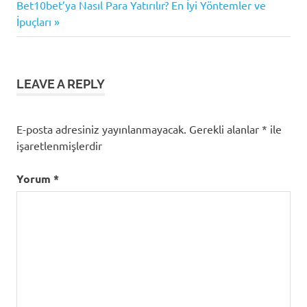
gezinmesi
Next
Bet10bet’ya Nasıl Para Yatırılır? En İyi Yöntemler ve
Çevrimiçi
Post:
İpuçları
Casino
slot
oyun
çeşitleri
LEAVE A REPLY
E-posta adresiniz yayınlanmayacak.
Gerekli alanlar
*
ile
işaretlenmişlerdir
Yorum
*