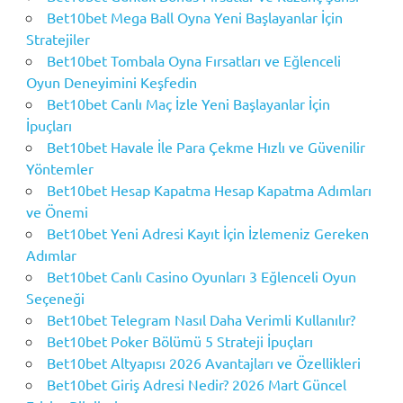
Bet10bet Mega Ball Oyna Yeni Başlayanlar İçin
Stratejiler
Bet10bet Tombala Oyna Fırsatları ve Eğlenceli
Oyun Deneyimini Keşfedin
Bet10bet Canlı Maç İzle Yeni Başlayanlar İçin
İpuçları
Bet10bet Havale İle Para Çekme Hızlı ve Güvenilir
Yöntemler
Bet10bet Hesap Kapatma Hesap Kapatma Adımları
ve Önemi
Bet10bet Yeni Adresi Kayıt İçin İzlemeniz Gereken
Adımlar
Bet10bet Canlı Casino Oyunları 3 Eğlenceli Oyun
Seçeneği
Bet10bet Telegram Nasıl Daha Verimli Kullanılır?
Bet10bet Poker Bölümü 5 Strateji İpuçları
Bet10bet Altyapısı 2026 Avantajları ve Özellikleri
Bet10bet Giriş Adresi Nedir? 2026 Mart Güncel