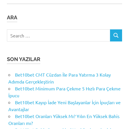
ARA
Search
SEARCH
for:
SON YAZILAR
Bet10bet CMT Cüzdan İle Para Yatırma 3 Kolay
Adımda Gerçekleştirin
Bet10bet Minimum Para Çekme 5 Hızlı Para Çekme
İpucu
Bet10bet Kayıp İade Yeni Başlayanlar İçin İpuçları ve
Avantajlar
Bet10bet Oranları Yüksek Mı? Yılın En Yüksek Bahis
Oranları mı?