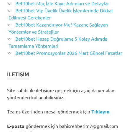
Bet10bet Maç İzle Kayıt Adımları ve Detaylar
Bet10bet Vip Üyelik Üyelik İşlemlerinde Dikkat
Edilmesi Gerekenler
Bet10bet Kazandırıyor Mu? Kazanç Sağlayan
Yöntemler ve Stratejiler
Bet10bet Hesap Doğrulama 5 Kolay Adımda
Tamamlama Yöntemleri
Bet10bet Promosyonlar 2026 Mart Güncel Fırsatlar
İLETIŞIM
Site sahibi ile iletişime geçmek için aşağıda yer alan
yöntemleri kullanabilirsiniz.
Teams üzerinden mesaj göndermek için
Tıklayın
E-posta
göndermek için
bahisrehberim7@gmail.com