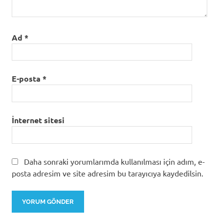
Ad
*
E-posta
*
İnternet sitesi
Daha sonraki yorumlarımda kullanılması için adım, e-
posta adresim ve site adresim bu tarayıcıya kaydedilsin.