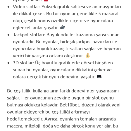
Video slotlar: Yüksek grafik kalitesi ve animasyonları
ile dikkat çeker. Bu tür oyunlar genellikle 5 makaralı
olup, çeşitli bonus özellikleri içerir ve oyunculara
eğlenceli anlar yaşatır.
Jackpot slotları: Büyük ödüller kazanma şansı sunan
oyunlardır. Bu oyunlar, birleşik jackpot havuzları ile
oyunculara büyük kazanç fırsatları sağlar ve heyecan
verici bir yarışma ortamı oluşturur.
3D slotlar: Üç boyutlu grafiklerle görsel bir şölen
sunan bu oyunlar, oyuncuların dikkatini çeker ve
onlara gerçek bir oyun deneyimi yaşatır.
Bu çeşitlilik, kullanıcıların farklı deneyimler yaşamasını
sağlar. Her oyuncunun zevkine uygun bir slot oyunu
bulması oldukça kolaydır. Bet10bet, düzenli olarak yeni
oyunlar ekleyerek bu çeşitliliği artırmayı
hedeflemektedir. Ayrıca, oyunların temaları arasında
macera, mitoloji, doğa ve daha birçok konu yer alır, bu