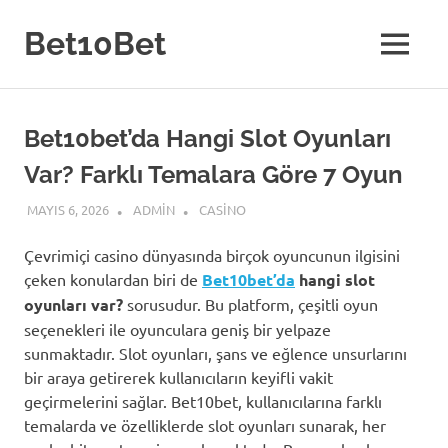
Skip
to
Bet10Bet
MENU
content
Bet10bet’da Hangi Slot Oyunları
Var? Farklı Temalara Göre 7 Oyun
MAYIS 6, 2026
ADMIN
CASINO
Çevrimiçi casino dünyasında birçok oyuncunun ilgisini
çeken konulardan biri de
Bet10bet’da
hangi slot
oyunları var?
sorusudur. Bu platform, çeşitli oyun
seçenekleri ile oyunculara geniş bir yelpaze
sunmaktadır. Slot oyunları, şans ve eğlence unsurlarını
bir araya getirerek kullanıcıların keyifli vakit
geçirmelerini sağlar. Bet10bet, kullanıcılarına farklı
temalarda ve özelliklerde slot oyunları sunarak, her