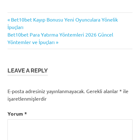
Bahis
Previous
Yazı
Bet10bet Kayıp Bonusu Yeni Oyunculara Yönelik
Avantajları
Post:
İpuçları
gezinmesi
Özel
Next
Bet10bet Para Yatırma Yöntemleri 2026 Güncel
bonus
Post:
Yöntemler ve İpuçları
fırsatları
VIP
bahis
programı
LEAVE A REPLY
E-posta adresiniz yayınlanmayacak.
Gerekli alanlar
*
ile
işaretlenmişlerdir
Yorum
*