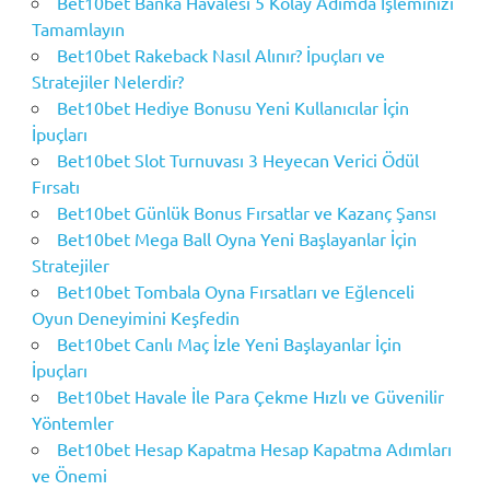
Bet10bet Banka Havalesi 5 Kolay Adımda İşleminizi
Tamamlayın
Bet10bet Rakeback Nasıl Alınır? İpuçları ve
Stratejiler Nelerdir?
Bet10bet Hediye Bonusu Yeni Kullanıcılar İçin
İpuçları
Bet10bet Slot Turnuvası 3 Heyecan Verici Ödül
Fırsatı
Bet10bet Günlük Bonus Fırsatlar ve Kazanç Şansı
Bet10bet Mega Ball Oyna Yeni Başlayanlar İçin
Stratejiler
Bet10bet Tombala Oyna Fırsatları ve Eğlenceli
Oyun Deneyimini Keşfedin
Bet10bet Canlı Maç İzle Yeni Başlayanlar İçin
İpuçları
Bet10bet Havale İle Para Çekme Hızlı ve Güvenilir
Yöntemler
Bet10bet Hesap Kapatma Hesap Kapatma Adımları
ve Önemi