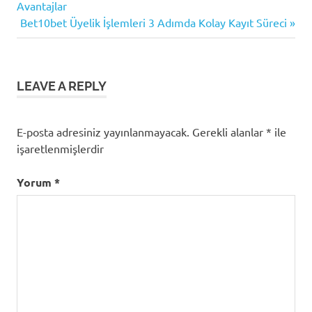
Post:
Avantajlar
Yönetimi
gezinmesi
Next
Bet10bet Üyelik İşlemleri 3 Adımda Kolay Kayıt Süreci
Bet10bet
Post:
Hesap
Kapatma
Üyelik
LEAVE A REPLY
Silme
İşlemleri
E-posta adresiniz yayınlanmayacak.
Gerekli alanlar
*
ile
işaretlenmişlerdir
Yorum
*