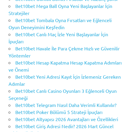
Bet10bet Mega Ball Oyna Yeni Başlayanlar İçin
Stratejiler
Bet10bet Tombala Oyna Fırsatları ve Eğlenceli
Oyun Deneyimini Keşfedin
Bet10bet Canlı Maç İzle Yeni Başlayanlar İçin
İpuçları
Bet10bet Havale İle Para Çekme Hızlı ve Güvenilir
Yöntemler
Bet10bet Hesap Kapatma Hesap Kapatma Adımları
ve Önemi
Bet10bet Yeni Adresi Kayıt İçin İzlemeniz Gereken
Adımlar
Bet10bet Canlı Casino Oyunları 3 Eğlenceli Oyun
Seçeneği
Bet10bet Telegram Nasıl Daha Verimli Kullanılır?
Bet10bet Poker Bölümü 5 Strateji İpuçları
Bet10bet Altyapısı 2026 Avantajları ve Özellikleri
Bet10bet Giriş Adresi Nedir? 2026 Mart Güncel