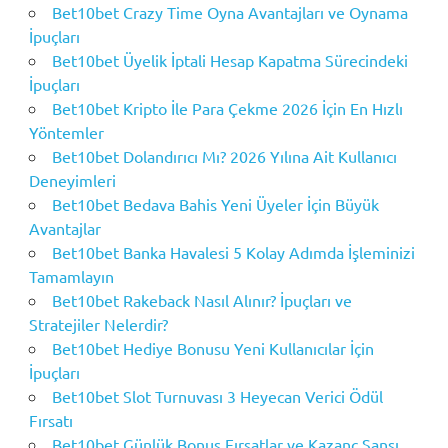
Bet10bet Crazy Time Oyna Avantajları ve Oynama
İpuçları
Bet10bet Üyelik İptali Hesap Kapatma Sürecindeki
İpuçları
Bet10bet Kripto İle Para Çekme 2026 İçin En Hızlı
Yöntemler
Bet10bet Dolandırıcı Mı? 2026 Yılına Ait Kullanıcı
Deneyimleri
Bet10bet Bedava Bahis Yeni Üyeler İçin Büyük
Avantajlar
Bet10bet Banka Havalesi 5 Kolay Adımda İşleminizi
Tamamlayın
Bet10bet Rakeback Nasıl Alınır? İpuçları ve
Stratejiler Nelerdir?
Bet10bet Hediye Bonusu Yeni Kullanıcılar İçin
İpuçları
Bet10bet Slot Turnuvası 3 Heyecan Verici Ödül
Fırsatı
Bet10bet Günlük Bonus Fırsatlar ve Kazanç Şansı