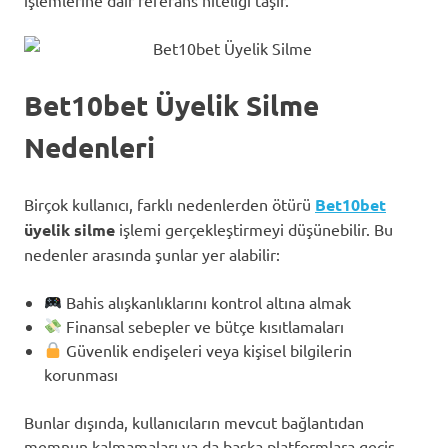
Bet10bet Üyelik Silme
Nedenleri
Birçok kullanıcı, farklı nedenlerden ötürü
Bet10bet
üyelik silme
işlemi gerçekleştirmeyi düşünebilir. Bu
nedenler arasında şunlar yer alabilir:
Bahis alışkanlıklarını kontrol altına almak
Finansal sebepler ve bütçe kısıtlamaları
Güvenlik endişeleri veya kişisel bilgilerin
korunması
Bunlar dışında, kullanıcıların mevcut bağlantıdan
memnun kalmamaları ya da başka platformlara geçiş