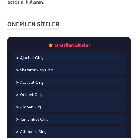
adresini kullanın.
ÖNERILEN SITELER
Önerilen Siteler
➤ Ajaxbet Giriş
➤ Sheratonking Giriş
➤ Acarbet Giriş
➤ Orisbet Giriş
➤ Alobet Giriş
➤ Tamambet Giriş
➤ Alfabahis Giriş