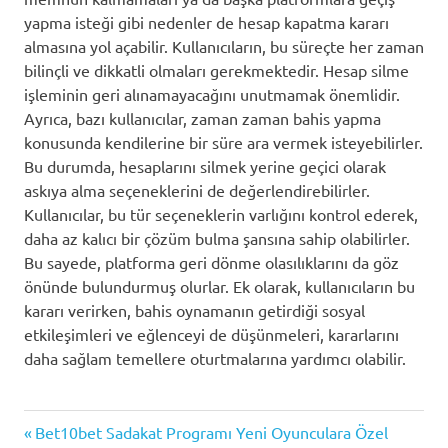
yapma isteği gibi nedenler de hesap kapatma kararı
almasına yol açabilir. Kullanıcıların, bu süreçte her zaman
bilinçli ve dikkatli olmaları gerekmektedir. Hesap silme
işleminin geri alınamayacağını unutmamak önemlidir.
Ayrıca, bazı kullanıcılar, zaman zaman bahis yapma
konusunda kendilerine bir süre ara vermek isteyebilirler.
Bu durumda, hesaplarını silmek yerine geçici olarak
askıya alma seçeneklerini de değerlendirebilirler.
Kullanıcılar, bu tür seçeneklerin varlığını kontrol ederek,
daha az kalıcı bir çözüm bulma şansına sahip olabilirler.
Bu sayede, platforma geri dönme olasılıklarını da göz
önünde bulundurmuş olurlar. Ek olarak, kullanıcıların bu
kararı verirken, bahis oynamanın getirdiği sosyal
etkileşimleri ve eğlenceyi de düşünmeleri, kararlarını
daha sağlam temellere oturtmalarına yardımcı olabilir.
Bahis
Previous
Yazı
Bet10bet Sadakat Programı Yeni Oyunculara Özel
Hesabı