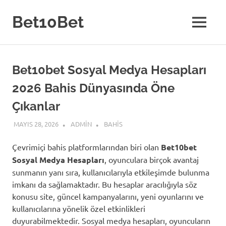
Skip
to
Bet10Bet
MENU
content
Bet10bet Sosyal Medya Hesapları
2026 Bahis Dünyasında Öne
Çıkanlar
MAYIS 28, 2026
ADMIN
BAHIS
Çevrimiçi bahis platformlarından biri olan
Bet10bet
Sosyal Medya Hesapları
, oyunculara birçok avantaj
sunmanın yanı sıra, kullanıcılarıyla etkileşimde bulunma
imkanı da sağlamaktadır. Bu hesaplar aracılığıyla söz
konusu site, güncel kampanyalarını, yeni oyunlarını ve
kullanıcılarına yönelik özel etkinlikleri
duyurabilmektedir. Sosyal medya hesapları, oyuncuların