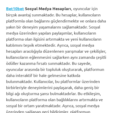
Bet10bet
Sosyal Medya Hesapları
, oyuncular için
birçok avantaj sunmaktadır. Bu hesaplar, kullanıcıların
platformla olan bağlarını güçlendirmekte ve onlara daha
yakın bir deneyim yaşamalarını sağlamaktadır. Sosyal
medya üzerinden yapılan paylaşımlar, kullanıcıların
platforma olan ilgisini artırmakta ve yeni kullanıcıların
katılımını teşvik etmektedir. Ayrıca, sosyal medya
hesapları aracılığıyla düzenlenen yarışmalar ve çekilişler,
kullanıcıların eğlenmesini sağlarken aynı zamanda çeşitli
ödüller kazanma fırsatı sunmaktadır. Bu sayede,
oyuncular arasında bir topluluk oluşturarak, platformun
daha interaktif bir hale gelmesine katkıda
bulunmaktadır. Kullanıcılar, bu platformlar üzerinden
birbirleriyle deneyimlerini paylaşarak, daha geniş bir
bilgi ağı oluşturma şansı bulmaktadırlar. Bu etkileşim,
kullanıcıların platforma olan bağlılıklarını artırmakta ve
sosyal bir ortam yaratmaktadır. Ayrıca, sosyal medya
üzerinden sağlanan geri bildirimler, platformun