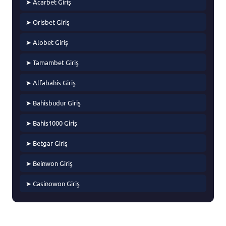
➤ Acarbet Giriş
➤ Orisbet Giriş
➤ Alobet Giriş
➤ Tamambet Giriş
➤ Alfabahis Giriş
➤ Bahisbudur Giriş
➤ Bahis1000 Giriş
➤ Betgar Giriş
➤ Beinwon Giriş
➤ Casinowon Giriş