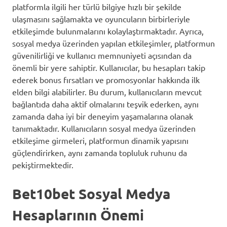
platformla ilgili her türlü bilgiye hızlı bir şekilde
ulaşmasını sağlamakta ve oyuncuların birbirleriyle
etkileşimde bulunmalarını kolaylaştırmaktadır. Ayrıca,
sosyal medya üzerinden yapılan etkileşimler, platformun
güvenilirliği ve kullanıcı memnuniyeti açısından da
önemli bir yere sahiptir. Kullanıcılar, bu hesapları takip
ederek bonus fırsatları ve promosyonlar hakkında ilk
elden bilgi alabilirler. Bu durum, kullanıcıların mevcut
bağlantıda daha aktif olmalarını teşvik ederken, aynı
zamanda daha iyi bir deneyim yaşamalarına olanak
tanımaktadır. Kullanıcıların sosyal medya üzerinden
etkileşime girmeleri, platformun dinamik yapısını
güçlendirirken, aynı zamanda topluluk ruhunu da
pekiştirmektedir.
Bet10bet Sosyal Medya
Hesaplarının Önemi