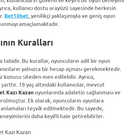
yrıca, kullanıcı dostu arayüzü sayesinde herkesin
r.
, yenilikçi yaklaşımıyla ve geniş oyun
Bet10bet
 sunmayı amaçlamaktadır.
nın Kuralları
ra tabidir. Bu kurallar, oyuncuların adil bir oyun
lanıcıların yalnızca bir hesap açması gerekmektedir.
z konusu siteden men edilebilir. Ayrıca,
 şarttır. 18 yaş altındaki kullanıcılar, mevcut
oyunlarında adaletin sağlanması ve
et Kazı Kazan
kurulmuştur. Ek olarak, oyuncuların oyunlara
 anlamaları teşvik edilmektedir. Bu sayede,
deneyimlerini daha keyifli hale getirebilirler.