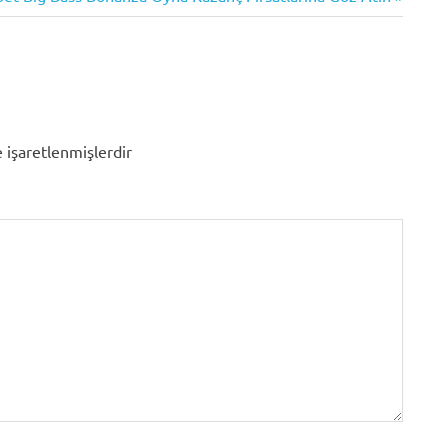
e işaretlenmişlerdir