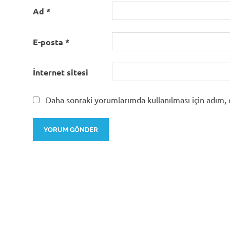
Ad
*
E-posta
*
İnternet sitesi
Daha sonraki yorumlarımda kullanılması için adım, 