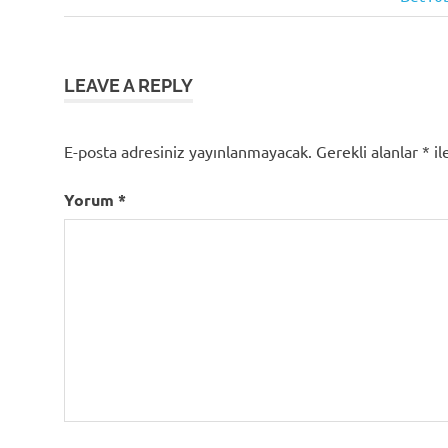
gezinmesi
Eğlenceli
Post:
kazanç
Kazı
kazan
LEAVE A REPLY
oyunları
E-posta adresiniz yayınlanmayacak.
Gerekli alanlar
*
il
Yorum
*