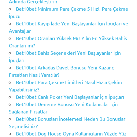
Adımda Gerçekleştirin
Bet10bet Minimum Para Çekme 5 Hızlı Para Çekme
İpucu
Bet10bet Kayıp İade Yeni Başlayanlar İçin İpuçları ve
Avantajlar
Bet10bet Oranları Yüksek Mı? Yılın En Yüksek Bahis
Oranları mı?
Bet10bet Bahis Seçenekleri Yeni Başlayanlar için
İpuçları
Bet10bet Arkadas Davet Bonusu Yeni Kazanç
Fırsatları Nasıl Yaratılır?
Bet10bet Para Çekme Limitleri Nasıl Hızla Çekim
Yapabilirsiniz?
Bet10bet Canlı Poker Yeni Başlayanlar İçin İpuçları
Bet10bet Deneme Bonusu Yeni Kullanıcılar için
Sağlanan Fırsatlar
Bet10bet Bonusları İncelemesi Neden Bu Bonusları
Seçmelisiniz?
Bet10bet Dog House Oyna Kullanıcıların Yüzde Yüz