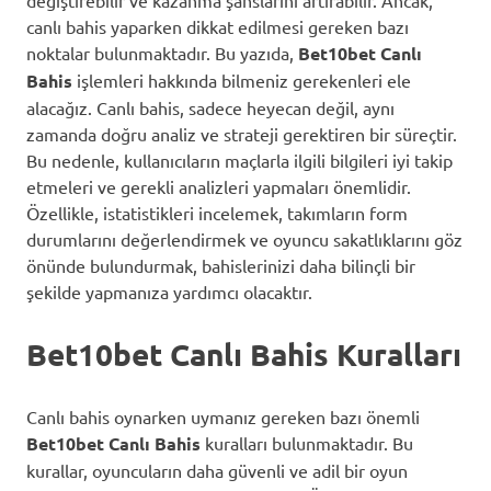
canlı bahis yaparken dikkat edilmesi gereken bazı
noktalar bulunmaktadır. Bu yazıda,
Bet10bet Canlı
Bahis
işlemleri hakkında bilmeniz gerekenleri ele
alacağız. Canlı bahis, sadece heyecan değil, aynı
zamanda doğru analiz ve strateji gerektiren bir süreçtir.
Bu nedenle, kullanıcıların maçlarla ilgili bilgileri iyi takip
etmeleri ve gerekli analizleri yapmaları önemlidir.
Özellikle, istatistikleri incelemek, takımların form
durumlarını değerlendirmek ve oyuncu sakatlıklarını göz
önünde bulundurmak, bahislerinizi daha bilinçli bir
şekilde yapmanıza yardımcı olacaktır.
Bet10bet Canlı Bahis Kuralları
Canlı bahis oynarken uymanız gereken bazı önemli
Bet10bet Canlı Bahis
kuralları bulunmaktadır. Bu
kurallar, oyuncuların daha güvenli ve adil bir oyun