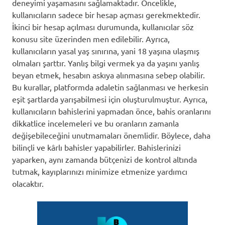
deneyimi yaşamasını sağlamaktadır. Öncelikle,
kullanıcıların sadece bir hesap açması gerekmektedir.
İkinci bir hesap açılması durumunda, kullanıcılar söz
konusu site üzerinden men edilebilir. Ayrıca,
kullanıcıların yasal yaş sınırına, yani 18 yaşına ulaşmış
olmaları şarttır. Yanlış bilgi vermek ya da yaşını yanlış
beyan etmek, hesabın askıya alınmasına sebep olabilir.
Bu kurallar, platformda adaletin sağlanması ve herkesin
eşit şartlarda yarışabilmesi için oluşturulmuştur. Ayrıca,
kullanıcıların bahislerini yapmadan önce, bahis oranlarını
dikkatlice incelemeleri ve bu oranların zamanla
değişebileceğini unutmamaları önemlidir. Böylece, daha
bilinçli ve kârlı bahisler yapabilirler. Bahislerinizi
yaparken, aynı zamanda bütçenizi de kontrol altında
tutmak, kayıplarınızı minimize etmenize yardımcı
olacaktır.