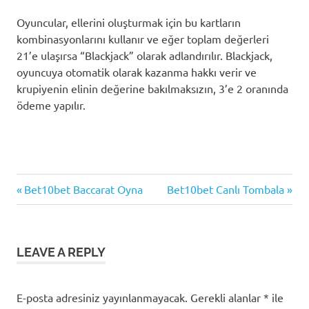
Oyuncular, ellerini oluşturmak için bu kartların
kombinasyonlarını kullanır ve eğer toplam değerleri
21’e ulaşırsa “Blackjack” olarak adlandırılır. Blackjack,
oyuncuya otomatik olarak kazanma hakkı verir ve
krupiyenin elinin değerine bakılmaksızın, 3’e 2 oranında
ödeme yapılır.
Previous
Next
Yazı
Bet10bet Baccarat Oyna
Bet10bet Canlı Tombala
Post:
Post:
gezinmesi
LEAVE A REPLY
E-posta adresiniz yayınlanmayacak.
Gerekli alanlar
*
ile