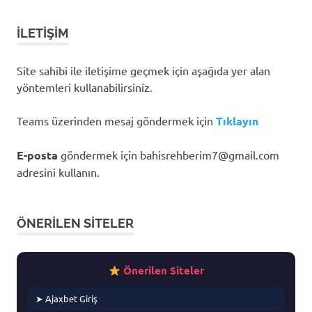
İLETIŞIM
Site sahibi ile iletişime geçmek için aşağıda yer alan
yöntemleri kullanabilirsiniz.
Teams üzerinden mesaj göndermek için
Tıklayın
E-posta
göndermek için
bahisrehberim7@gmail.com
adresini kullanın.
ÖNERILEN SITELER
Önerilen Siteler
➤ Ajaxbet Giriş