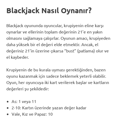
Blackjack Nasıl Oynanır?
Blackjack oyununda oyuncular, krupiyenin eline karşı
oynarlar ve ellerinin toplam değerinin 21’e en yakın
olmasını sağlamaya çalışırlar. Oyunun amacı, krupiyeden
daha yüksek bir el değeri elde etmektir. Ancak, el
değeriniz 21’in üzerine çıkarsa “bust” (patlama) olur ve
el kaybeder.
Krupiyenin de bu kurala uyması gerektiğinden, bazen
oyunu kazanmak için sadece beklemek yeterli olabilir.
Oyun, her oyuncuya iki kart verilerek başlar ve kartların
değerleri şu şekildedir:
As: 1 veya 11
2-10: Kartın üzerinde yazan değer kadar
Vale, Kız ve Papaz: 10