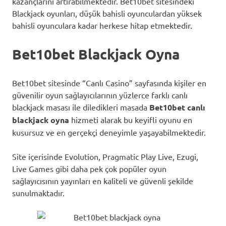
kazançlarını artırabilmektedir. Bet10bet sitesindeki
Blackjack oyunları, düşük bahisli oyunculardan yüksek
bahisli oyunculara kadar herkese hitap etmektedir.
Bet10bet Blackjack Oyna
Bet10bet sitesinde “Canlı Casino” sayfasında kişiler en
güvenilir oyun sağlayıcılarının yüzlerce farklı canlı
blackjack masası ile diledikleri masada
Bet10bet canlı
blackjack oyna
hizmeti alarak bu keyifli oyunu en
kusursuz ve en gerçekçi deneyimle yaşayabilmektedir.
Site içerisinde Evolution, Pragmatic Play Live, Ezugi,
Live Games gibi daha pek çok popüler oyun
sağlayıcısının yayınları en kaliteli ve güvenli şekilde
sunulmaktadır.