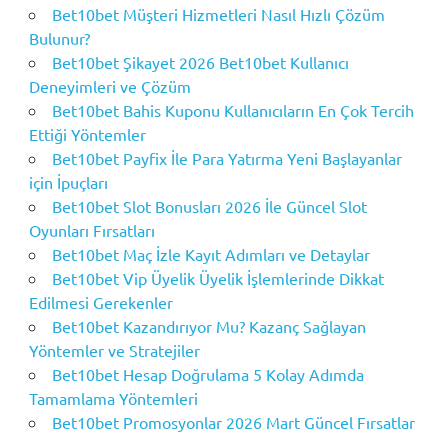
Bet10bet Müşteri Hizmetleri Nasıl Hızlı Çözüm
Bulunur?
Bet10bet Şikayet 2026 Bet10bet Kullanıcı
Deneyimleri ve Çözüm
Bet10bet Bahis Kuponu Kullanıcıların En Çok Tercih
Ettiği Yöntemler
Bet10bet Payfix İle Para Yatırma Yeni Başlayanlar
için İpuçları
Bet10bet Slot Bonusları 2026 İle Güncel Slot
Oyunları Fırsatları
Bet10bet Maç İzle Kayıt Adımları ve Detaylar
Bet10bet Vip Üyelik Üyelik İşlemlerinde Dikkat
Edilmesi Gerekenler
Bet10bet Kazandırıyor Mu? Kazanç Sağlayan
Yöntemler ve Stratejiler
Bet10bet Hesap Doğrulama 5 Kolay Adımda
Tamamlama Yöntemleri
Bet10bet Promosyonlar 2026 Mart Güncel Fırsatlar